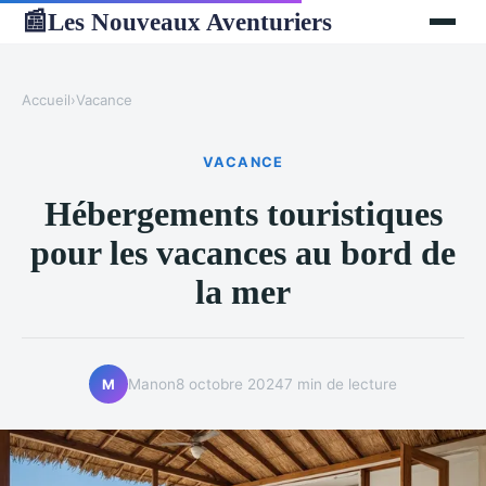
Les Nouveaux Aventuriers
📰
Accueil
›
Vacance
VACANCE
Hébergements touristiques
pour les vacances au bord de
la mer
Manon
8 octobre 2024
7 min de lecture
M