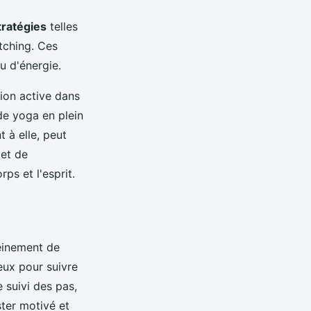
tratégies
telles
tching. Ces
au d'énergie.
tion active dans
e yoga en plein
t à elle, peut
 et de
ps et l'esprit.
leinement de
eux pour suivre
e suivi des pas,
ster motivé et