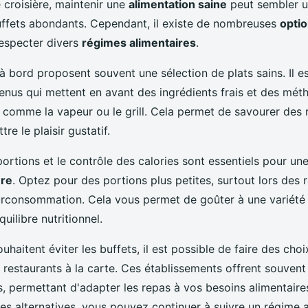
 croisière, maintenir une
alimentation saine
peut sembler un
uffets abondants. Cependant, il existe de nombreuses
opti
especter divers
régimes alimentaires
.
à bord proposent souvent une sélection de plats sains. Il es
menus qui mettent en avant des ingrédients frais et des mé
 comme la vapeur ou le grill. Cela permet de savourer des r
e le plaisir gustatif.
ortions et le contrôle des calories sont essentiels pour un
ère
. Optez pour des portions plus petites, surtout lors des 
surconsommation. Cela vous permet de goûter à une variété 
uilibre nutritionnel.
uhaitent éviter les buffets, il est possible de faire des choix
 restaurants à la carte. Ces établissements offrent souvent
, permettant d'adapter les repas à vos besoins alimentaire
ces alternatives, vous pouvez continuer à suivre un régime 