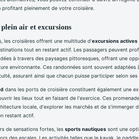
n profitant pleinement de votre croisière.
 plein air et excursions
, les croisières offrent une multitude d'
excursions actives
stinations tout en restant actif. Les passagers peuvent prof
dées à travers des paysages pittoresques, offrant une opp
ature environnante. Ces randonnées sont souvent adaptées à
culté, assurant ainsi que chacun puisse participer selon ses
ed
dans les ports de croisière constituent également une ex
uvrir les lieux tout en faisant de l'exercice. Ces promenad
chitecture locale, d'explorer les marchés et de s'immerger d
n restant actif.
rs de sensations fortes, les
sports nautiques
sont une opt
ors des escales. Les activités telles que le kayak, le paddl