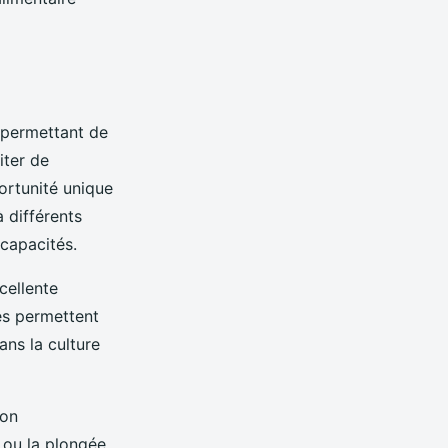
permettant de
iter de
ortunité unique
 différents
 capacités.
cellente
es permettent
ans la culture
ion
e ou la plongée