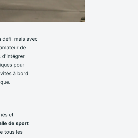
 défi, mais avec
n amateur de
 d'intégrer
iques pour
vités à bord
ique.
iés et
alle de sport
e tous les