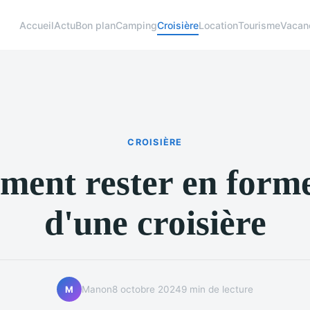
Accueil
Actu
Bon plan
Camping
Croisière
Location
Tourisme
Vacan
CROISIÈRE
ent rester en forme
d'une croisière
Manon
8 octobre 2024
9 min de lecture
M