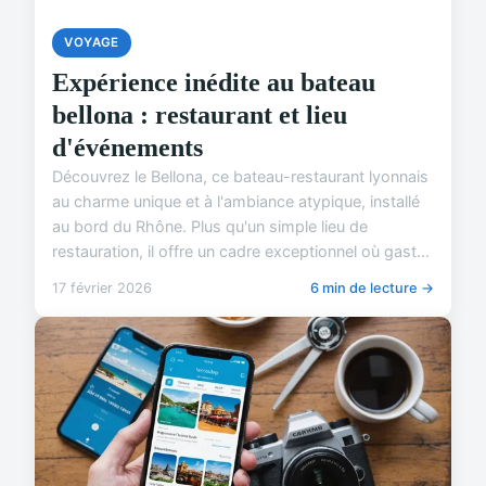
VOYAGE
Expérience inédite au bateau
bellona : restaurant et lieu
d'événements
Découvrez le Bellona, ce bateau-restaurant lyonnais
au charme unique et à l'ambiance atypique, installé
au bord du Rhône. Plus qu'un simple lieu de
restauration, il offre un cadre exceptionnel où gast...
17 février 2026
6 min de lecture →