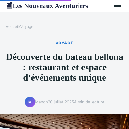
Les Nouveaux Aventuriers
📰
Accueil
›
Voyage
VOYAGE
Découverte du bateau bellona
: restaurant et espace
d'événements unique
Manon
20 juillet 2025
4 min de lecture
M