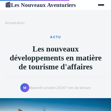
Les Nouveaux Aventuriers
📰
Accueil
›
Actu
ACTU
Les nouveaux
développements en matière
de tourisme d'affaires
Manon
8 octobre 2024
7 min de lecture
M